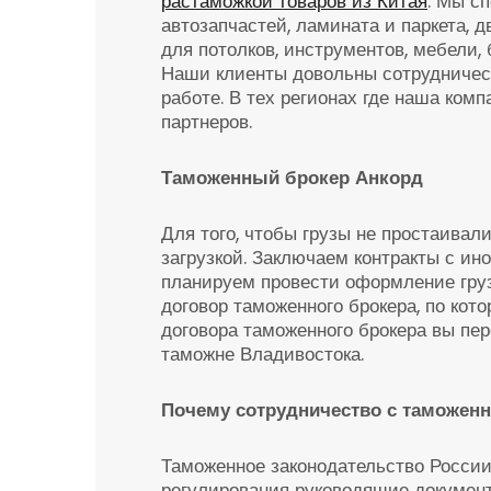
растаможкой товаров из Китая
. Мы с
автозапчастей, ламината и паркета, д
для потолков, инструментов, мебели,
Наши клиенты довольны сотрудниче
работе. В тех регионах где наша ком
партнеров.
Таможенный брокер Анкорд
Для того, чтобы грузы не простаивал
загрузкой. Заключаем контракты с и
планируем провести оформление гру
договор таможенного брокера, по ко
договора таможенного брокера вы пе
таможне Владивостока.
Почему сотрудничество с таможен
Таможенное законодательство России
регулирования руководящие документ