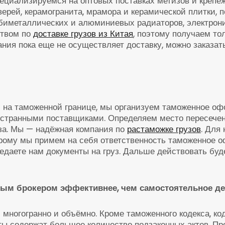
пециализируемся на оптовых поставках метизов и крепеж
верей, керамогранита, мрамора и керамической плитки, 
 биметаллических и алюминиевых радиаторов, электрони
ством по
доставке грузов из Китая
, поэтому получаем т
пания пока еще не осуществляет доставку, можно заказа
и на таможенной границе, мы организуем таможенное оф
ностранными поставщиками. Определяем место пересечен
за. Мы — надёжная компания по
растаможке грузов
. Для
торому мы примем на себя ответственность таможенное 
редаете нам документы на груз. Дальше действовать бу
ным брокером эффективнее, чем самостоятельное де
 многогранно и объёмно. Кроме таможенного кодекса, к
ы содержат большое количество подзаконных актов. Пр