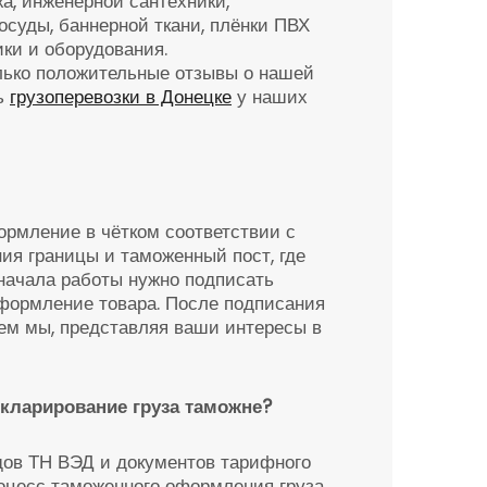
а, инженерной сантехники,
посуды, баннерной ткани, плёнки ПВХ
ки и оборудования.
олько положительные отзывы о нашей
ть
грузоперевозки в Донецке
у наших
ормление в чётком соответствии с
ия границы и таможенный пост, где
 начала работы нужно подписать
оформление товара. После подписания
дем мы, представляя ваши интересы в
кларирование груза таможне?
одов ТН ВЭД и документов тарифного
оцесс таможенного оформления груза