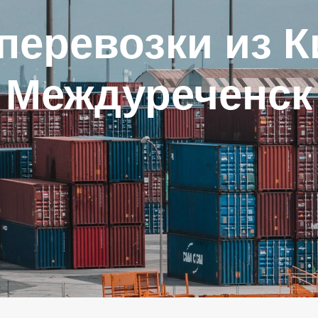
перевозки из К
Междуреченск