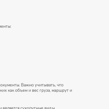
менты:
документы. Важно учитывать, что
их как объем и вес груза, маршрут и
и является сухопутные виды