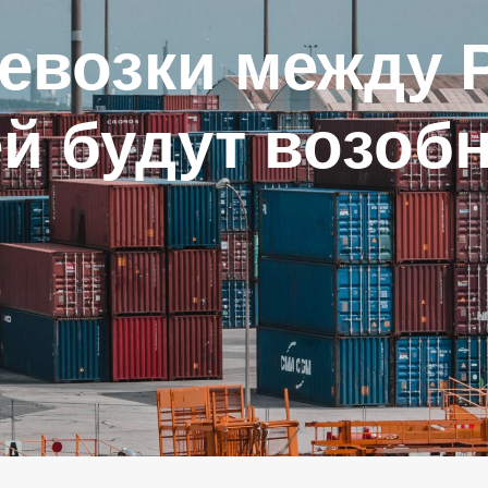
евозки между 
й будут возоб