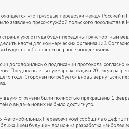
 ожидается, что грузовые перевозки между Россией и
ыло заявлено пресс-службой польского посольства в 
а стран, а уже оттуда будут переданы транспортным ве
делить квоты для коммерческих организаций. Согласн
ки будут возобновлены не ранее понедельника.
ссии договорились о подписании протокола, согласно 
ны. Предполагается суммарная выдача 20 тысяч разре
щего года. Сторонам потребуется вновь вернуться к пе
ва.
у двумя странами были полностью прекращены 1 февра
тей о выдаче новых не было достигнуто.
 Автомобильных Перевозчиков) сообщила о дефиците
 ближайшем будущем возможна разработка наиболее э